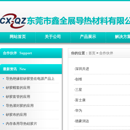
网站首页
关于公司
产品展示
解决方
合作伙伴 Support
你的位置：
首页
>
合作伙伴
·
深圳共进
最新资讯 New
导热绝缘软矽胶垫在电源产品上
·
创维
矽胶帽套的应用
·
三星
矽胶套管的应用
·
富士康
导热灌封胶的应用
·
华为
矽胶布的应用
·
德豪润达
内存条用导热硅胶片